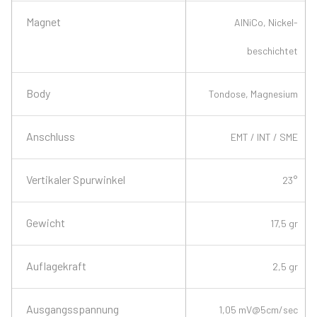
Magnet
AINiCo, Nickel-
beschichtet
Body
Tondose, Magnesium
Anschluss
EMT / INT / SME
Vertikaler Spurwinkel
23°
Gewicht
17,5 gr
Auflagekraft
2,5 gr
Ausgangsspannung
1,05 mV@5cm/sec