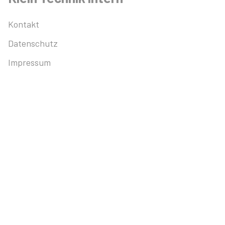
Kontakt
Datenschutz
Impressum
Kontakt
Fon:
+49 781 919334-57
Fax:
+49 781 919334-58
Email:
vertrieb@kleintechnik.de
Copyright © 2025 Klein Technik