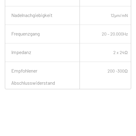
Nadelnachgiebigkeit
12µm/mN
Frequenzgang
20 – 20.000Hz
Impedanz
2 x 24Ω
Empfohlener
200 -300Ω
Abschlusswiderstand