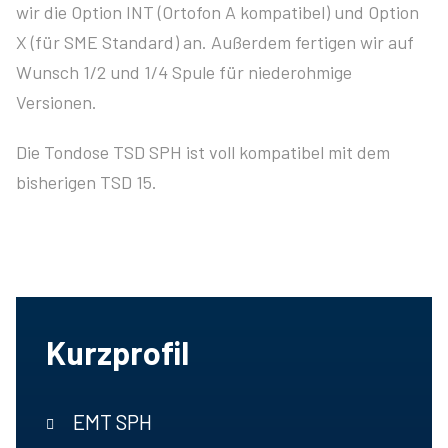
wir die Option INT (Ortofon A kompatibel) und Option
X (für SME Standard) an. Außerdem fertigen wir auf
Wunsch 1/2 und 1/4 Spule für niederohmige
Versionen.
Die Tondose TSD SPH ist voll kompatibel mit dem
bisherigen TSD 15.
Kurzprofil
EMT SPH