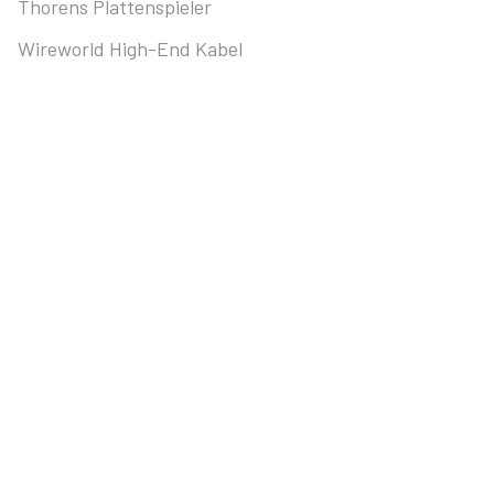
Thorens Plattenspieler
Wireworld High-End Kabel
Klein Technik intern
Kontakt
Datenschutz
Impressum
Kontakt
Fon:
+49 781 919334-57
Fax:
+49 781 919334-58
Email:
vertrieb@kleintechnik.de