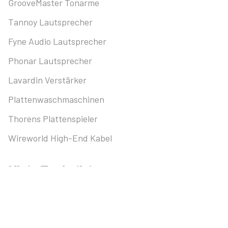
GrooveMaster Tonarme
Tannoy Lautsprecher
Fyne Audio Lautsprecher
Phonar Lautsprecher
Lavardin Verstärker
Plattenwaschmaschinen
Thorens Plattenspieler
Wireworld High-End Kabel
Klein Technik intern
Kontakt
Datenschutz