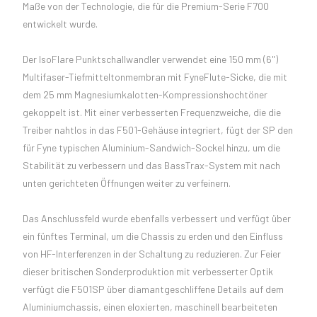
Maße von der Technologie, die für die Premium-Serie F700
entwickelt wurde.
Der IsoFlare Punktschallwandler verwendet eine 150 mm (6")
Multifaser-Tiefmitteltonmembran mit FyneFlute-Sicke, die mit
dem 25 mm Magnesiumkalotten-Kompressionshochtöner
gekoppelt ist. Mit einer verbesserten Frequenzweiche, die die
Treiber nahtlos in das F501-Gehäuse integriert, fügt der SP den
für Fyne typischen Aluminium-Sandwich-Sockel hinzu, um die
Stabilität zu verbessern und das BassTrax-System mit nach
unten gerichteten Öffnungen weiter zu verfeinern.
Das Anschlussfeld wurde ebenfalls verbessert und verfügt über
ein fünftes Terminal, um die Chassis zu erden und den Einfluss
von HF-Interferenzen in der Schaltung zu reduzieren. Zur Feier
dieser britischen Sonderproduktion mit verbesserter Optik
verfügt die F501SP über diamantgeschliffene Details auf dem
Aluminiumchassis, einen eloxierten, maschinell bearbeiteten